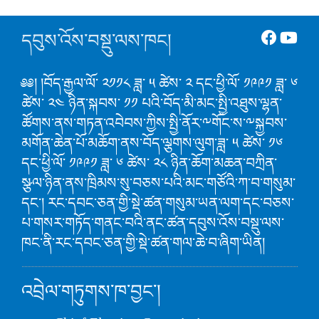
དབུས་འོས་བསྡུ་ལས་ཁང།
༅༅། །བོད་རྒྱལ་ལོ་ ༢༡༡༨ ཟླ་ ༥ ཚེས་ ༢ དང་ཕྱི་ལོ་ ༡༩༩༡ ཟླ་ ༦
ཚེས་ ༢༤ ཉིན་སྐབས་ ༡༡ པའི་བོད་མི་མང་སྤྱི་འཐུས་ལྷན་
ཚོགས་ནས་གཏན་འབེབས་ཀྱིས་སྤྱི་ནོར་༸གོང་ས་༸སྐྱབས་
མགོན་ཆེན་པོ་མཆོག་ནས་བོད་ལྕགས་ལུག་ཟླ་ ༥ ཚེས་ ༡༦
དང་ཕྱི་ལོ་ ༡༩༩༡ ཟླ་ ༦ ཚེས་ ༢༨ ཉིན་ཆོག་མཆན་བཀྲིན་
སྩལ་ཉིན་ནས་ཁྲིམས་སུ་བཅས་པའི་མང་གཙོའི་ཀ་བ་གསུམ་
དང་། རང་དབང་ཅན་གྱི་སྡེ་ཚན་གསུམ་ཡན་ལག་དང་བཅས་
པ་གསར་གཏོད་གནང་བའི་ནང་ཚན་དབུས་འོས་བསྡུ་ལས་
ཁང་ནི་རང་དབང་ཅན་གྱི་སྡེ་ཚན་གལ་ཆེ་བ་ཞིག་ཡིན།
འབྲེལ་གཏུགས་ཁ་བྱང་།