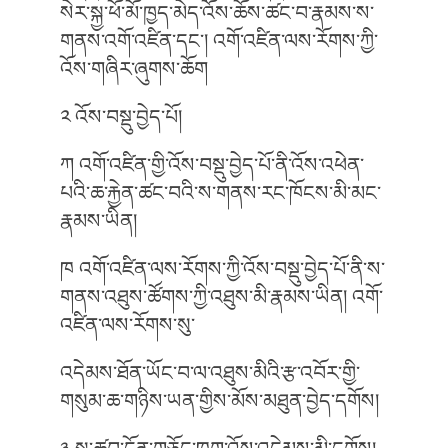
སེར་སྐྱ་ཕོ་མོ་ཁྱད་མེད་འོས་ཆོས་ཚང་བ་རྣམས་ས་
གནས་འགོ་འཛིན་དང༌། འགོ་འཛིན་ལས་རོགས་ཀྱི་
འོས་གཞིར་ཞུགས་ཆོག
༢ འོས་བསྡུ་བྱེད་པོ།
ཀ འགོ་འཛིན་གྱི་འོས་བསྡུ་བྱེད་པོ་ནི་འོས་འཕེན་
པའི་ཆ་རྐྱེན་ཚང་བའི་ས་གནས་རང་ཁོངས་མི་མང་
རྣམས་ཡིན།
ཁ འགོ་འཛིན་ལས་རོགས་ཀྱི་འོས་བསྡུ་བྱེད་པོ་ནི་ས་
གནས་འཐུས་ཚོགས་ཀྱི་འཐུས་མི་རྣམས་ཡིན། འགོ་
འཛིན་ལས་རོགས་སུ་
འདེམས་ཐོན་ཡོང་བ་ལ་འཐུས་མིའི་རྩ་འབོར་གྱི་
གསུམ་ཆ་གཉིས་ཡན་གྱིས་མོས་མཐུན་བྱེད་དགོས།