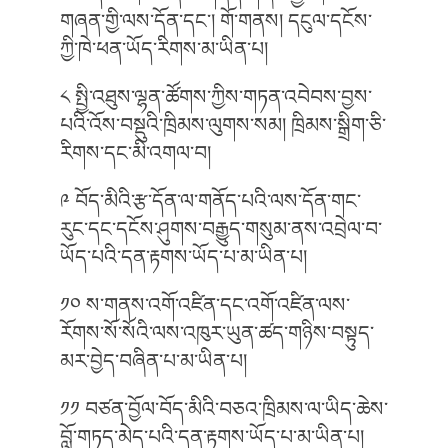
གཞན་གྱི་ལས་དོན་དང༌། གོ་གནས། དངུལ་དངོས་
ཀྱི་ཁེ་ཕན་ཡོད་རིགས་མ་ཡིན་པ།
༨ སྤྱི་འཐུས་ལྷན་ཚོགས་ཀྱིས་གཏན་འབེབས་བྱས་
པའི་འོས་བསྡུའི་ཁྲིམས་ལུགས་སམ། ཁྲིམས་སྒྲིག་ཅི་
རིགས་དང་མི་འགལ་བ།
༩ བོད་མིའི་རྩ་དོན་ལ་གནོད་པའི་ལས་དོན་གང་
རུང་དང་དངོས་ཤུགས་བརྒྱུད་གསུམ་ནས་འབྲེལ་བ་
ཡོད་པའི་དན་རྟགས་ཡོད་པ་མ་ཡིན་པ།
༡༠ ས་གནས་འགོ་འཛིན་དང་འགོ་འཛིན་ལས་
རོགས་སོ་སོའི་ལས་འཁུར་ཡུན་ཚད་གཉིས་བསྟུད་
མར་བྱེད་བཞིན་པ་མ་ཡིན་པ།
༡༡ བཙན་བྱོལ་བོད་མིའི་བཅའ་ཁྲིམས་ལ་ཡིད་ཆེས་
བློ་གཏད་མེད་པའི་དན་རྟགས་ཡོད་པ་མ་ཡིན་པ།