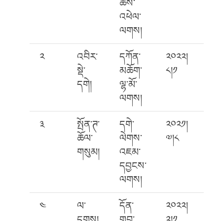
ཆོས་
འཕེལ་
ལགས།
༢
འབིར་
དཀོན་
༢༠༢༢།
སྡེ་
མཆོག་
༨།༡
དགེ།
ལྷ་མོ་
ལགས།
༣
སྤོན་ཊ་
དགེ་
༢༠༢༡།
ཆོལ་
ལེགས་
༧།༨
གསུམ།
འཇམ་
དབྱངས་
ལགས།
༤
ལ་
དོན་
༢༠༢༢།
དྭགས།
གྲུབ་
༢།༡