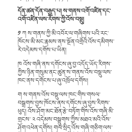
དོན་ཚན་དོན་བརྒྱད་པ།
ས་གནས་འགོ་འཛིན་དང་
འགོ་འཛིན་ལས་རོགས་ཀྱི་འོས་བསྡུ།
༡
ཀ ས་གནས་ཀྱི་མི་འབོར་ལ་གཞིགས་པའི་རང་
ཁོངས་མི་མང་རྣམས་ནས་སྔོན་འགྲོའི་འོས་དམིགས་
རེ་འདེམས་དགོས་པ་ཡིན།
ཁ འོས་གཞི་ནས་དགོངས་ཞུ་བྱ་འདོད་ཡོད་རིགས་
ཀྱིས་ཉིན་གསུམ་ནང་ཚུན་ས་གནས་འོས་བསྡུ་ལས་
ཁང་ནས་དགོངས་པ་ཞུ་འཁྲོལ་དགོས།
ག ས་གནས་འོས་བསྡུ་ལས་ཁང་གིས་གསལ་
བསྒྲགས་བྱས་ཁོངས་ནས་དགོངས་ཞུ་བྱས་རིགས་
ཕུད། འོས་ཤོག་མང་ཐོན་རྩེ་བཏོག་གིས་འོས་གཞི་མི་
གྲངས་ ༢ འདེམས་བསྒྲུགས་ཀྱིས་མཐའ་མའི་འོས་
ཤོག་འཕེན་དགོས། གལ་སྲིད་འོས་གཞི་གཅིག་ལས་