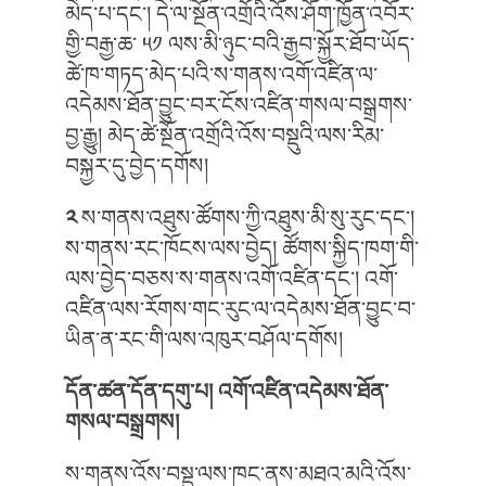
མེད་པ་དང༌། དེ་ལ་སྔོན་འགྲོའི་འོས་ཤོག་ཁྱོན་འབོར་
གྱི་བརྒྱ་ཆ་ ༥༡ ལས་མི་ཉུང་བའི་རྒྱབ་སྐྱོར་ཐོབ་ཡོད་
ཚེ་ཁ་གཏད་མེད་པའི་ས་གནས་འགོ་འཛིན་ལ་
འདེམས་ཐོན་བྱུང་བར་ངོས་འཛིན་གསལ་བསྒྲགས་
བྱ་རྒྱུ། མེད་ཚེ་སྔོན་འགྲོའི་འོས་བསྡུའི་ལས་རིམ་
བསྐྱར་དུ་བྱེད་དགོས།
༢
ས་གནས་འཐུས་ཚོགས་ཀྱི་འཐུས་མི་སུ་རུང་དང༌།
ས་གནས་རང་ཁོངས་ལས་བྱེད། ཚོགས་སྐྱིད་ཁག་གི་
ལས་བྱེད་བཅས་ས་གནས་འགོ་འཛིན་དང༌། འགོ་
འཛིན་ལས་རོགས་གང་རུང་ལ་འདེམས་ཐོན་བྱུང་བ་
ཡིན་ན་རང་གི་ལས་འཁུར་བཤོལ་དགོས།
དོན་ཚན་དོན་དགུ་པ།
འགོ་འཛིན་འདེམས་ཐོན་
གསལ་བསྒྲགས།
ས་གནས་འོས་བསྡུ་ལས་ཁང་ནས་མཐའ་མའི་འོས་