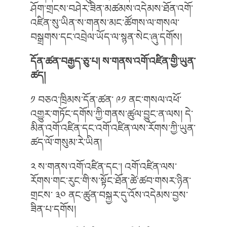
ཤོག་གྲངས་བཤེར་ཟིན་མཚམས་འདེམས་ཐོན་འགོ་
འཛིན་སུ་ཡིན་ས་གནས་མང་ཚོགས་ལ་གསལ་
བསྒྲགས་དང་འབྲེལ་ཡོད་ལ་སྙན་སེང་ཞུ་དགོས།
དོན་ཚན་བརྒྱད་ཅུ་པ།
ས་གནས་འགོ་འཛིན་གྱི་ཡུན་
ཚད།
༡ བཅའ་ཁྲིམས་དོན་ཚན་ ༩༡ ནང་གསལ་འཕོ་
འགྱུར་གཏོང་དགོས་ཀྱི་གནས་ཚུལ་བྱུང་ན་ལས། དེ་
མིན་འགོ་འཛིན་དང་འགོ་འཛིན་ལས་རོགས་ཀྱི་ཡུན་
ཚད་ལོ་གསུམ་རེ་ཡིན།
༢ ས་གནས་འགོ་འཛིན་དང༌། འགོ་འཛིན་ལས་
རོགས་གང་རུང་གི་ས་སྟོང་ཐོན་ཚེ་ཚབ་གསར་ཉིན་
གྲངས་ ༣༠ ནང་ཚུན་བསྐྱར་དུ་འོས་འདེམས་བྱས་
ཟིན་པ་དགོས།