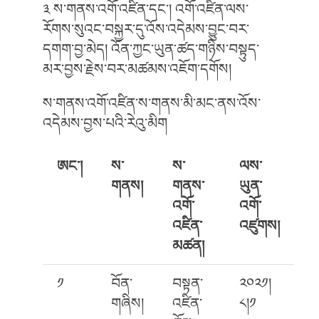
༣ ས་གནས་འགོ་འཛིན་དང༌། འགོ་འཛིན་ལས་
རོགས་སུའང་བསྐྱར་དུ་འོས་འདེམས་བྱུང་བར་
དགག་བྱ་མེད། འོན་ཀྱང་ཡུན་ཚད་གཉིས་བསྟུད་
མར་བྱས་རྗེས་བར་མཚམས་འཇོག་དགོས།
ས་གནས་འགོ་འཛིན་ས་གནས་མི་མང་ནས་འོས་
འདེམས་བྱས་པའི་རེའུ་མིག
ཨང་།
ས་
ས་
ལས་
གནས།
གནས་
ཡུན་
འགོ་
འགོ་
འཛིན་
འཛུགས།
མཚན།
༡
བོན་
བསྟན་
༢༠༢༡།
གཞིས།
འཛིན་
༨།༡