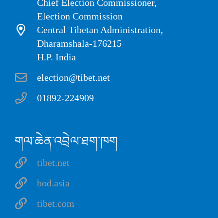
Chief Election Commissioner,
Election Commission
Central Tibetan Administration,
Dharamshala-176215
H.P. India
election@tibet.net
01892-224909
གལ་ཆེན་འབྲེལ་ཐག་ཁག
tibet.net
bod.asia
tibet.com