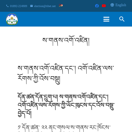
English
phone
01892-224909
email
election@tibet.net
search
ས་གནས་འགོ་འཛིན།
ས་གནས་འགོ་འཛིན་དང༌། འགོ་འཛིན་ལས་
རོགས་ཀྱི་འོས་བསྡུ།
དོན་ཚན་དོན་དྲུག་པ།
ས་གནས་འགོ་འཛིན་དང༌།
འགོ་འཛིན་ལས་རོགས་ཀྱི་ཡོང་ཁུངས་དང་འོས་བསྡུ་
བྱེད་པོ།
༡ དོན་ཚན་ ༢༢ ནང་གསལ་ས་གནས་རང་ཁོངས་