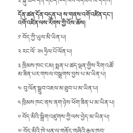
༣ སྐུ་ཚབ་དོན་གཅོད་ཁག་འོས་འདེམས་མི་དགོས།
དོན་ཚན་དོན་བདུན་པ།
ས་གནས་འགོ་འཛིན་དང༌།
འགོ་འཛིན་ལས་རོགས་ཀྱི་འོས་ཆོས།
༡ བོད་ཀྱི་ཡུལ་མི་ཡིན་པ།
༢ རང་ལོ་ ༢༥ ཧྲིལ་པོ་ལོན་པ།
༣ ཁྲིམས་ཁང་ངམ། སྨན་པ་ཚད་ལྡན་གྱིས་རིག་འཚོ་
མ་ཟིན་པར་གསལ་བསྒྲགས་བྱས་པ་མ་ཡིན་པ།
༤ བུ་ལོན་སྒྲུབ་འཇལ་མ་ཐུབ་པ་མ་ཡིན་པ།
༥ ཁྲིམས་ཁང་ནས་ནག་ཉེས་ཕོག་ཟིན་པ་མ་ཡིན་པ།
༦ བོད་མིའི་སྒྲིག་འཛུགས་ཀྱི་ལས་བྱེད་མ་ཡིན་པ།
༧ བོད་མིའི་ཁེ་ཕན་ལ་གནོད་གཞིའི་རྒྱལ་ཁབ་