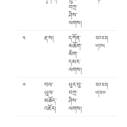
བཀྲ་
ཤིས་
ལགས།
༥
རྡ་ས།
དཀོན་
༢༠༢༢།
མཆོག་
༦།༡༥
མིག་
དམར་
ལགས།
༦
བལ་
ཕུར་བུ་
༢༠༢༢།
ཡུལ་
བཀྲ་
༦།༢༧
མཆོད་
ཤིས་
འཇོར།
ལགས།