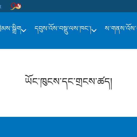
t
ྲིམས་སྒྲིག
དབུས་འོས་བསྡུ་ལས་ཁང་།
ས་གནས་འོས་བ
ཡོང་ཁུངས་དང་གྲངས་ཚད།