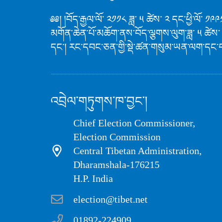
༅༅། །བོད་རྒྱལ་ལོ་ ༢༡༡༨ ཟླ་ ༥ ཚེས་ ༢ དང་ཕྱི་ལོ་
མགོན་ཆེན་པོ་མཆོག་ནས་བོད་ལྕགས་ལུག་ཟླ་ ༥ ཚེས་
དང་། རང་དབང་ཅན་གྱི་སྡེ་ཚན་གསུམ་ཡན་ལག་དང་
འབྲེལ་གཏུགས་ཁ་བྱང་།
Chief Election Commissioner,
Election Commission
Central Tibetan Administration,
Dharamshala-176215
H.P. India
election@tibet.net
01892-224909