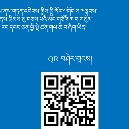
ཚོགས་ནས་གཏན་འབེབས་ཀྱིས་སྤྱི་ནོར་༸གོང་ས་༸སྐྱབས་
ིན་ནས་ཁྲིམས་སུ་བཅས་པའི་མང་གཙོའི་ཀ་བ་གསུམ་
ང་དབང་ཅན་གྱི་སྡེ་ཚན་གལ་ཆེ་བ་ཞིག་ཡིན།
QR བཤེར་གྲངས།