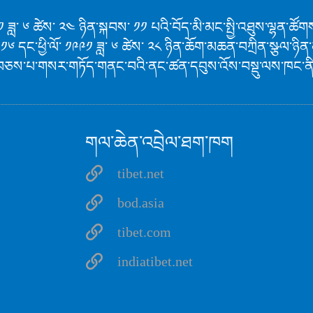
 ༡༩༩༡ ཟླ་ ༦ ཚེས་ ༢༤ ཉིན་སྐབས་ ༡༡ པའི་བོད་མི་མང་སྤྱི་འཐུས་ལྷན་
 ༡༦ དང་ཕྱི་ལོ་ ༡༩༩༡ ཟླ་ ༦ ཚེས་ ༢༨ ཉིན་ཆོག་མཆན་བཀྲིན་སྩལ་ཉ
བཅས་པ་གསར་གཏོད་གནང་བའི་ནང་ཚན་དབུས་འོས་བསྡུ་ལས་ཁང་ནི་ར
གལ་ཆེན་འབྲེལ་ཐག་ཁག
tibet.net
bod.asia
tibet.com
indiatibet.net