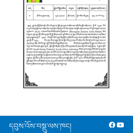
དབུས་འོས་བསྡུ་ལས་ཁང།