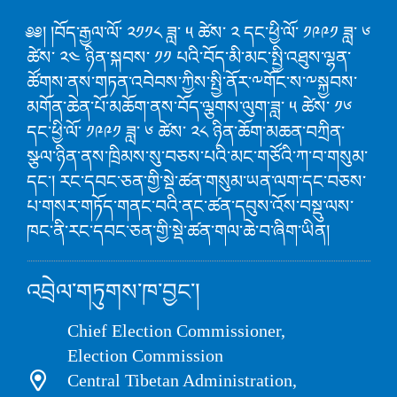
༅༅། །བོད་རྒྱལ་ལོ་ ༢༡༡༨ ཟླ་ ༥ ཚེས་ ༢ དང་ཕྱི་ལོ་ ༡༩༩༡ ཟླ་ ༦
ཚེས་ ༢༤ ཉིན་སྐབས་ ༡༡ པའི་བོད་མི་མང་སྤྱི་འཐུས་ལྷན་
ཚོགས་ནས་གཏན་འབེབས་ཀྱིས་སྤྱི་ནོར་༸གོང་ས་༸སྐྱབས་
མགོན་ཆེན་པོ་མཆོག་ནས་བོད་ལྕགས་ལུག་ཟླ་ ༥ ཚེས་ ༡༦
དང་ཕྱི་ལོ་ ༡༩༩༡ ཟླ་ ༦ ཚེས་ ༢༨ ཉིན་ཆོག་མཆན་བཀྲིན་
སྩལ་ཉིན་ནས་ཁྲིམས་སུ་བཅས་པའི་མང་གཙོའི་ཀ་བ་གསུམ་
དང་། རང་དབང་ཅན་གྱི་སྡེ་ཚན་གསུམ་ཡན་ལག་དང་བཅས་
པ་གསར་གཏོད་གནང་བའི་ནང་ཚན་དབུས་འོས་བསྡུ་ལས་
ཁང་ནི་རང་དབང་ཅན་གྱི་སྡེ་ཚན་གལ་ཆེ་བ་ཞིག་ཡིན།
འབྲེལ་གཏུགས་ཁ་བྱང་།
Chief Election Commissioner,
Election Commission
Central Tibetan Administration,