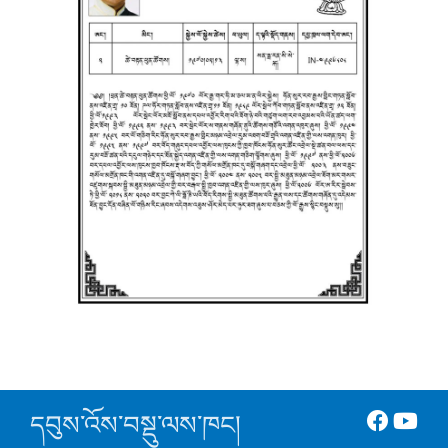
དབུས་འོས་བསྡུ་ལས་ཁང།