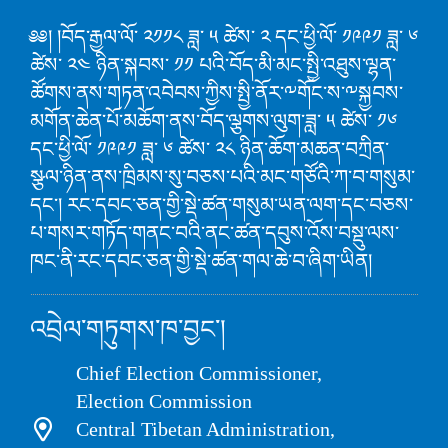
༅༅། །བོད་རྒྱལ་ལོ་ ༢༡༡༨ ཟླ་ ༥ ཚེས་ ༢ དང་ཕྱི་ལོ་ ༡༩༩༡ ཟླ་ ༦
ཚེས་ ༢༤ ཉིན་སྐབས་ ༡༡ པའི་བོད་མི་མང་སྤྱི་འཐུས་ལྷན་
ཚོགས་ནས་གཏན་འབེབས་ཀྱིས་སྤྱི་ནོར་༸གོང་ས་༸སྐྱབས་
མགོན་ཆེན་པོ་མཆོག་ནས་བོད་ལྕགས་ལུག་ཟླ་ ༥ ཚེས་ ༡༦
དང་ཕྱི་ལོ་ ༡༩༩༡ ཟླ་ ༦ ཚེས་ ༢༨ ཉིན་ཆོག་མཆན་བཀྲིན་
སྩལ་ཉིན་ནས་ཁྲིམས་སུ་བཅས་པའི་མང་གཙོའི་ཀ་བ་གསུམ་
དང་། རང་དབང་ཅན་གྱི་སྡེ་ཚན་གསུམ་ཡན་ལག་དང་བཅས་
པ་གསར་གཏོད་གནང་བའི་ནང་ཚན་དབུས་འོས་བསྡུ་ལས་
ཁང་ནི་རང་དབང་ཅན་གྱི་སྡེ་ཚན་གལ་ཆེ་བ་ཞིག་ཡིན།
འབྲེལ་གཏུགས་ཁ་བྱང་།
Chief Election Commissioner,
Election Commission
Central Tibetan Administration,