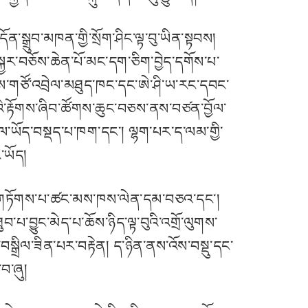
དོན་སྒྲུབ་མཁན་གྱི་སྲོག་ཤིང་ལྟ་བུ་ཡིན་སྟབས།
བསྐྱར་བཅོས་ཆེན་པོ་མང་དག་ཅིག་བྱེད་དགོས་པ་
ངས་གཙོ་འབྲེལ་མཐུད་ཁང་དང་ཨེ་ཤི་ཡ་རང་དབང་
བ་པའི་རྟོགས་ཞིབ་ཚོགས་ཆུང་བཅས་ནས་བཙན་བྱོལ་
ཚུལ་ཡོད་བསྡད་པ་ཁག་དང་། ལྷག་པར་ད་ལམ་གྱི་
་ཡོད།
མོར་གཏོགས་པ་ཚང་མས་ཁས་ལེན་དམ་བཅའ་དང་།
་པ་བྱུང་མེད་པ་ཆོས་ཉིད་ལྟ་བུའི་འགྲོ་ལུགས་
ྒྲིལ་ཟིན་པར་བརྟེན། ད་ཉིན་ནས་འོས་བསྡུ་དང་
བ་ཞུ།