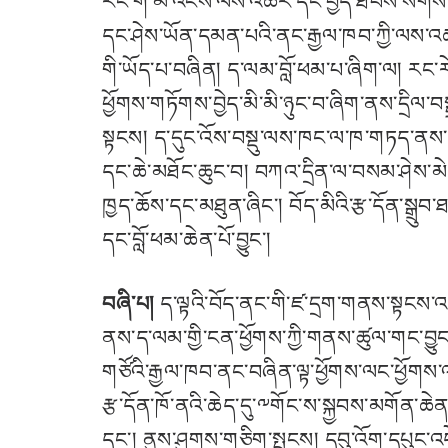
རང་གི་མ་འོངས་ལས་འཆར་དང་བྱེད་ཐབས་སོགས་དམིག
དང་ཤེས་ཡོན་དམན་པའི་ནང་རྒྱལ་ཁབ་ཀྱི་ལས་འཆ
གི་ཡོད་པ་བཞིན། ད་ལམ་བློ་ཕམ་པ་ཞིག་ལ། རང་ར
ཕྱོགས་གཏོགས་བྱེད་མི་མི་ཉུང་བ་ཞིག་ནས་དྲིལ
སྟངས། ད་དུང་འོས་བསྡུ་ལས་ཁང་ལ་ཁ་གཏད་ནས་
དང་ཆེ་མཐོང་ཆུང་བ། བཀའ་དྲིན་ལ་བསམ་ཤེས་མེད
ཁྱད་ཆོས་དང་མཐུན་ཞིང་། བོད་མིའི་རྩ་དོན་སྒྲ
དང་བློ་ཕམ་ཆེན་པོ་བྱུང་།
བཞི་པ།
ད་ལྟའི་བོད་ནང་གི་ཛ་དྲག་གནས་སྟངས་འདི
ནས་ད་ལམ་གྱི་ངན་ཕྱོགས་ཀྱི་གནས་ཚུལ་གང་བྱ
གཙོའི་རྒྱལ་ཁབ་ནང་བཞིན་ལྟ་ཕྱོགས་ལང་ཕྱོགས་
རྩ་དོན་ཁོ་ནའི་ཆེད་དུ་༸གོང་ས་སྐྱབས་མགོན་ཆེན
དང་། ནུས་ཤུགས་གཅིག་སྤུངས། དབུ་འོག་དཔུང་འདེག