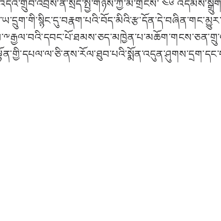
ི་གྲུབ་འབྲས་ནི་སྲིད་སྤྱི་གཉིས་ཀྱི་མི་གྲངས་ ༤༦ འདེམས་སྒྲུ
ི་ས་ཡ་དྲུག་གི་སྙིང་དུ་བརྣག་པའི་བོད་མིའི་རྩ་དོན་དེ་བཞིན་གང་མ
༸རྒྱལ་བའི་དབང་པོ་ཐམས་ཅད་མཁྱེན་པ་མཆོག་གངས་ཅན་གྲུ་འཛ
སྟོན་གྱི་དཔལ་ལ་ཅི་ནས་རོལ་ཐུབ་པའི་སྨོན་འདུན་ཤུགས་དྲག་