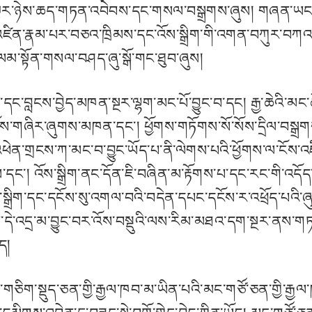
ལྟར་ཉེས་ཆད་གཏན་འབེབས་དང་གསལ་བསྒྲགས་ཞུས། གཞན་ཡང་འོས
འཛིན་རྣམ་པར་བཅའ་ཁྲིམས་དང་འོས་སྒྲིག་གི་འགན་བཀུར་བཀའ
ལམ་སྟོན་གསལ་བཤད་ཞུ་སྒོ་གང་ཐུབ་ཞུས།
གྱི་དང་བླངས་བྱེད་མཁན་སྔར་ལྷག་མང་པོ་བྱུང་བ་དང། རྒྱ་ཆེའི་མ
ོས་གཞིར་ཞུགས་མཁན་དང་། ཕྱོགས་གཏོགས་སོ་སོས་དྲིལ་བསྒྲགས་
ེན་གྲངས་ཀ་མང་བ་བྱུང་ཡོད་པ་ནི་ལེགས་པའི་ཕྱོགས་ལ་ངོས་འཛིན་བ
དང་། འོས་སྒྲིག་ནང་དོན་ཇི་བཞིན་མ་རྟོགས་པ་དང་རང་གི་འདོད
་སྒྲིག་དང་དངོས་སུ་འགལ་བའི་བདེན་དཔང་དངོས་ར་འཕྲོད་པའི་ཞ
འདྲ་མ་བྱུང་བར་འོས་བསྡུའི་ལས་རིམ་མཐའ་དག་སྔར་ནས་གཏན་འ
ད།
ཆ་གཅིག་སྡུད་ཅན་གྱི་རྒྱལ་ཁབ་མ་ཡིན་པའི་མང་གཙོ་ཅན་གྱི་རྒྱལ