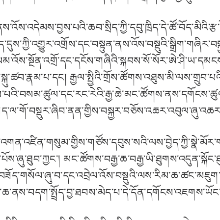
་འོས་འདེམས་བྱས་པའི་ཆབ་སྲིད་ཀྱི་དབུ་ཁྲིད་དེ་ཚོ་བོད་མིའི་རྩ་
་དུས་ཀྱི་འགྱུར་འགྲོས་དང་བསྟུན་ནས་འོས་བསྡུའི་སྒྲིག་གཞིར་
ལམ་འོས་སྔོན་འགྲོ་དང་དངོས་གཞིའི་སྐབས་སོ་སོར་ཨེ་ཤི་ཡ་དམ
་སྐུ་ཚབ་རྣམ་པ་དང། རྒྱལ་སྤྱིའི་གྲོས་ཚོགས་འཐུས་མི་ལས་གྲུ
གྱིས་པའི་བསམ་ཚུལ་དང་རང་རེའི་རྒྱ་ཆེ་མང་ཚོགས་ནས་དགོངས་
ཐད་ལ་གོ་བསྡུར་ཞིབ་ནན་གྱིས་བསྐྱར་བཅོས་འཆར་འབུལ་ཞུ་འཆར
ི་འགན་འཛིན་གསུམ་གྱིས་གཙོས་དབུས་སའི་ལས་བྱེད་ཀྱི་སྣེ་
ས་ཞུ་ཐུབ་ཀྱང་། མང་ཚོགས་བརྒྱ་ཆ་བརྒྱ་ཡི་ཐུགས་འདུན་སྐོང་ཐུབ
ད་གསོལ་ཞུ་བ་དང་འབྲེལ་འོས་བསྡུའི་ལས་རིམ་ཆ་ཚང་མཇུག་བས
གི་ཆ་ནས་བདག་སྤྲོད་བྱ་ཐབས་མེད་པ་དེ་དོན་དགོངས་འཇགས་ཡོང་