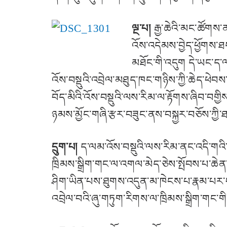
ལྔ་པ།
རྒྱ་ཆེའི་མང་ཚོགས་ནས
འོས་འདེམས་བྱེད་ཕྱོགས་ཐད
མཐོང་གི་འདུག དེ་ཡང་ད་
འོས་བསྡུའི་འབྲེལ་མཐུད་ཁང་གཉིས་ཀྱི་ཆེད་ཕེབས
བོད་མིའི་འོས་བསྡུའི་ལས་རིམ་ལ་རྟོགས་ཞིབ་བ
ཉམས་མྱོང་གཞི་རྩར་བཟུང་ནས་བསྐྱར་བཅོས་ཀྱི་
དྲུག་པ།
ད་ལམ་འོས་བསྡུའི་ལས་རིམ་ནང་འདི་གའ
ཁྲིམས་སྒྲིག་གང་ལ་འགལ་མེད་ཅེས་སྤོབས་པ་ཆེན་པོ
ཤིག་ཡིན་པས་ཐུགས་འདུན་མ་ཁེངས་པ་རྣམ་པར་བཟོ
འབྲེལ་བའི་ཞུ་གཏུག་རིགས་ལ་ཁྲིམས་སྒྲིག་གང་