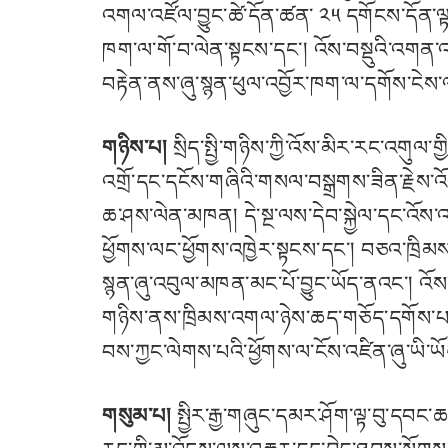
འགལ་འཛོལ་བྱུང་ཚེ་དོན་ཚན་ ༢༥ དགོངས་དོན་
ཁག་ལ་གོ་བ་ལེན་སྟངས་དང་། འོས་བསྡུའི་འགན་
བརྟེན་ནས་ཞུ་སྙན་ཕུལ་འབྱོར་ཁག་ལ་དགོས་ངེས་
གཉིས་པ།
སྲིད་སྤྱི་གཉིས་ཀྱི་འོས་མིར་རང་འགུལ་
འགྲོ་དང་དངོས་གཞིའི་གསལ་བསྒྲགས་ཟིན་རྗེས་འ
ཆ་ཤས་ལེན་མཁན། དེ་སྔ་ལས་དེབ་སྐྱེལ་དང་འོས་འཕ
ཕྱོགས་ལང་ཕྱོགས་འཁྱེར་སྟངས་དང་། བཅའ་ཁྲིམས་
སྙན་ཞུ་འབུལ་མཁན་མང་པོ་བྱུང་ཡོད་ནའང་། འོས
གཉིས་ནས་ཁྲིམས་འགལ་ཉེས་ཆད་གཅོད་དགོས་པ་དེ་
བས་ཀྱང་ལེགས་པའི་ཕྱོགས་ལ་ངོས་འཛིན་ཞུ་ཡི་ཡོ
གསུམ་པ།
སྤྱིར་རྒྱ་གཞུང་དམར་ཤོག་ལྟ་བུ་དབང་