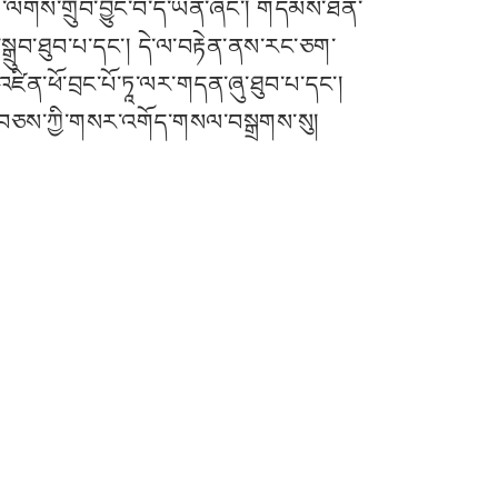
ག་ལེགས་གྲུབ་བྱུང་བ་དེ་ཡིན་ཞིང་། གདམས་ཐོན་
ྱུར་སྒྲུབ་ཐུབ་པ་དང་། དེ་ལ་བརྟེན་ནས་རང་ཅག་
ིན་ཕོ་བྲང་པོ་ཏཱ་ལར་གདན་ཞུ་ཐུབ་པ་དང་།
དང་བཅས་ཀྱི་གསར་འགོད་གསལ་བསྒྲགས་སུ།