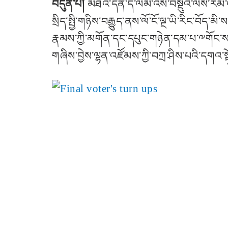
བདུན་པ།
མཐའ་དོན་ད་ལམ་འོས་བསྡུའི་ལས་རིམ་འདིའ
སྲིད་སྤྱི་གཉིས་བརྒྱུད་ནས་ལོ་ངོ་ལྔ་ཡི་རིང་བོད་མ
རྣམས་ཀྱི་མགོན་དང་དཔུང་གཉེན་དམ་པ་༸གོང་ས་
གཞིས་བྱེས་ལྷན་འཛོམས་ཀྱི་བཀྲ་ཤིས་པའི་དགའ་