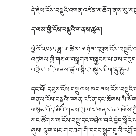
དེ་རྗེས་འོས་བསྡུའི་འགན་འཛིན་མཆོག་ནས་མུ
ད་ལམ་གྱི་འོས་བསྡུའི་གནས་ཚུལ།
ཕྱི་ལོ་༢༠༡༥ ཟླ་ ༦ ཚེས་ ༦ ཉིན་དབུས་འོས་བསྡ
འཛུགས་ཀྱི་གསལ་བསྒྲགས་བསྐྱངས་པ་ནས་བཟུང་དེ་
འབྲེལ་བའི་གནས་ཚུལ་སྙིང་བསྡུས་ཤིག་ཞུ་རྒྱུར།
དང་པོ།
དབུས་འོས་བསྡུ་ལས་ཁང་ནས་འོས་བསྡུའི་
གནས་འོས་བསྡུའི་འགན་འཛིན་དང་ཚོགས་མི་སོགས་ལ་
གསུམ་བོད་མིའི་གནས་ཡུལ་ས་གནས་ཆ་བགོས་ཀྱ
མང་ཚོགས་ལ་འོས་བསྡུ་དང་འབྲེལ་བའི་བྱེད་སྒོའི་ལ
ཞུས། ལྷག་པར་གང་ཟག་གི་དབང་སྒྱུར་དུ་མི་འགྲོ