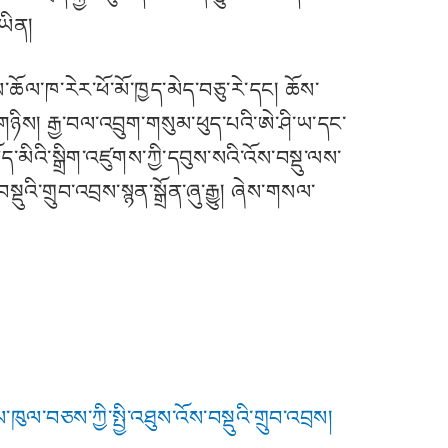
་ཡིན།
ོལ་ཁ་རེར་ཕོ་མོ་ཁྱད་མེད་བཅུ་རེ་དང། ཆོས་
ས་གཉིས། རྒྱ་བལ་འབྲུག་གསུམ་ཕུད་པའི་ཨེ་ཤི་ཡ་དང་
ད་མིའི་སྒྲིག་འཛུགས་ཀྱི་དབུས་སའི་འོས་བསྡུ་ལས་
ི་གྲུབ་འབྲས་སྙན་སྒྲོན་ཞུ་རྒྱུ། ཞེས་གསལ་
ཡ་ཁུལ་བཅས་ཀྱི་སྤྱི་འཐུས་འོས་བསྡུའི་གྲུབ་འབྲས།