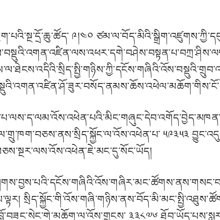
་པའི་སྔ་དྲོ་ཆུ་ཚོད་ ༩།༤༠ ཙམ་ལ་བོད་མིའི་སྒྲིག་འཛུགས་ཀྱི་ད
ས་བསྡུའི་འགན་འཛིན་ལས་འཕར་དགེ་བཤེས་བསྟན་པ་བཀྲ་ཤི
་ཐེངས་འདིའི་སྲིད་སྤྱི་གཉིས་ཀྱི་དངོས་གཞིའི་འོས་བསྡུའི་ག
སྡུའི་འགན་འཛིན་ཤོ་ཟུར་བསོད་ནམས་ཆོས་འཕེལ་མཆོག་གིས་ངོ་ས
་ཡོད་པ་ལས་ད་ལམ་འོས་འཕེན་པའི་མིང་གཞུང་དེབ་འགོད་བྱེད་མཁན
ལ་གྲུ་ཁག་བཅས་ནས་སྲིད་སྐྱོང་ལ་འོས་འཕེན་པ་ ༥༩༣༥༣ བྱུང་འད
 བཅས་སྔར་ལས་འོས་འཕེན་ཇེ་མང་དུ་སོང་ཡོད།
གས་བྱས་པའི་དངོས་གཞིའི་འོས་གཞིར་མང་ཚོགས་ནས་གསང་བའི་འོ
་ལྟར། སྲིད་སྐྱོང་གི་འོས་གཞི་གཉིས་ནས་བོད་མི་མང་སྤྱི་འཐུས་
བློ་བཟང་སེང་གེ་མཆོག་ལ་འོས་གྲངས་ ༣༣༨༧༦ ཐོབ་ཡོད་པས་སླར་ཡང