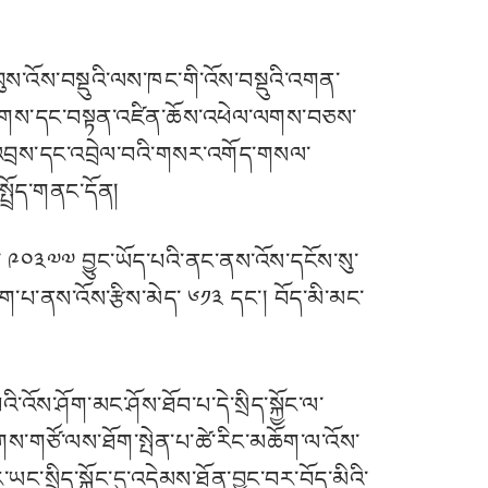
བུས་འོས་བསྡུའི་ལས་ཁང་གི་འོས་བསྡུའི་འགན་
ས་ལགས་དང་བསྟན་འཛིན་ཆོས་འཕེལ་ལགས་བཅས་
ྲུབ་འབྲས་དང་འབྲེལ་བའི་གསར་འགོད་གསལ་
ྤྲོད་གནང་དོན།
་ ༩༠༣༧༧ བྱུང་ཡོད་པའི་ནང་ནས་འོས་དངོས་སུ་
ུག་པ་ནས་འོས་རྩིས་མེད་ ༦༡༣ དང་། བོད་མི་མང་
ས་ཤོག་མང་ཤོས་ཐོབ་པ་དེ་སྲིད་སྐྱོང་ལ་
ཚོགས་གཙོ་ལས་ཐོག་སྤེན་པ་ཚེ་རིང་མཆོག་ལ་འོས་
་སྲིད་སྐྱོང་དུ་འདེམས་ཐོན་བྱུང་བར་བོད་མིའི་