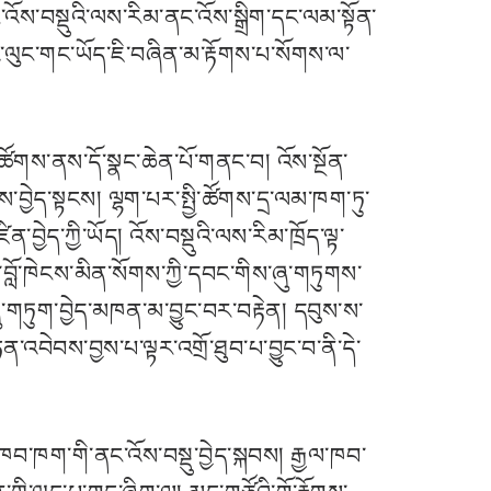
་བསྡུའི་ལས་རིམ་ནང་འོས་སྒྲིག་དང་ལམ་སྟོན་
་ལུང་གང་ཡོད་ཇི་བཞིན་མ་རྟོགས་པ་སོགས་ལ་
ང་ཚོགས་ནས་དོ་སྣང་ཆེན་པོ་གནང་བ། འོས་སྔོན་
བྱེད་སྟངས། ལྷག་པར་སྤྱི་ཚོགས་དྲ་ལམ་ཁག་ཏུ་
ྱེད་ཀྱི་ཡོད། འོས་བསྡུའི་ལས་རིམ་ཁྲོད་ལྟ་
་བློ་ཁེངས་མིན་སོགས་ཀྱི་དབང་གིས་ཞུ་གཏུགས་
ུ་གཏུག་བྱེད་མཁན་མ་བྱུང་བར་བརྟེན། དབུས་ས་
བེབས་བྱས་པ་ལྟར་འགྲོ་ཐུབ་པ་བྱུང་བ་ནི་དེ་
་ཁབ་ཁག་གི་ནང་འོས་བསྡུ་བྱེད་སྐབས། རྒྱལ་ཁབ་