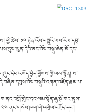
 ཕྱི་ཚེས་ ༡༠ ཉིན་འོས་བསྡུའི་ལས་རིམ་དབུ་
ས་དུས་ཡུན་དེའི་ནང་འོས་བསྡུ་ཆེན་མོ་དང་
ང་དེབ་འགོད་བྱེད་ཕྱོགས་ཀྱི་ལམ་སྟོན། ས་
ག དེ་བཞིན་དབུས་འོས་བསྡུའི་འགན་འཛིན་རྣམ་པ་
ཁག་ནང་བགྲོ་གླེང་དང་ལམ་སྟོན་ཞུ་སྒོ་གང་ནུས་
ན་ ༢༤ ནང་གསེས་ཁག་གི་འགྲེལ་བརྗོད་དང་།