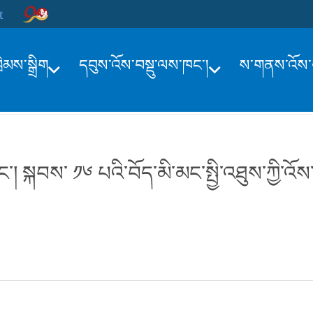
t
ྲིམས་སྒྲིག
དབུས་འོས་བསྡུ་ལས་ཁང་།
ས་གནས་འོས་བ
ང་དང་། སྐབས་ ༡༦ པའི་བོད་མི་མང་སྤྱི་འཐུས་ཀྱི་འ