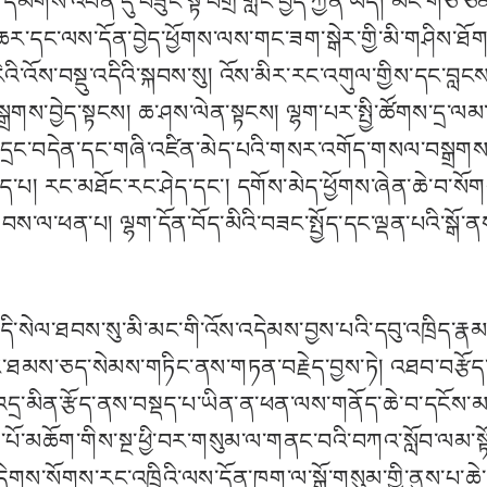
ས་འབེན་དུ་བཟུང་སྟེ་བགྲོ་གླེང་བྱེད་ཀྱིན་ཡོད། མང་གཙོ་ཅན་
ར་དང་ལས་དོན་བྱེད་ཕྱོགས་ལས་གང་ཟག་སྒེར་གྱི་མི་གཤིས་ཐོག
ེའི་འོས་བསྡུ་འདིའི་སྐབས་སུ། འོས་མིར་རང་འགུལ་གྱིས་དང་
་བསྒྲགས་བྱེད་སྟངས། ཆ་ཤས་ལེན་སྟངས། ལྷག་པར་སྤྱི་ཚོགས་ད
དྲང་བདེན་དང་གཞི་འཛིན་མེད་པའི་གསར་འགོད་གསལ་བསྒྲགས་སྤ
་པ། རང་མཐོང་རང་ཤེད་དང་། དགོས་མེད་ཕྱོགས་ཞེན་ཆེ་བ་སོགས་
ུབ་ཐབས་ལ་ཕན་པ། ལྷག་དོན་བོད་མིའི་བཟང་སྤྱོད་དང་ལྡན་པའི་ས
་སེལ་ཐབས་སུ་མི་མང་གི་འོས་འདེམས་བྱས་པའི་དབུ་འཁྲིད་རྣམ་
ུང་ཐམས་ཅད་སེམས་གཏིང་ནས་གཏན་བརྗེད་བྱས་ཏེ། འཐབ་བརྩོད
འདྲ་མིན་རྩོད་ནས་བསྡད་པ་ཡིན་ན་ཕན་ལས་གནོད་ཆེ་བ་དངོས་མཐ
་པོ་མཆོག་གིས་སྔ་ཕྱི་བར་གསུམ་ལ་གནང་བའི་བཀའ་སློབ་ལམ་སྟོན
ས་སོགས་རང་འཁྲིའི་ལས་དོན་ཁག་ལ་སྒོ་གསུམ་གྱི་ནུས་པ་ཆེ་བསྐྱེ