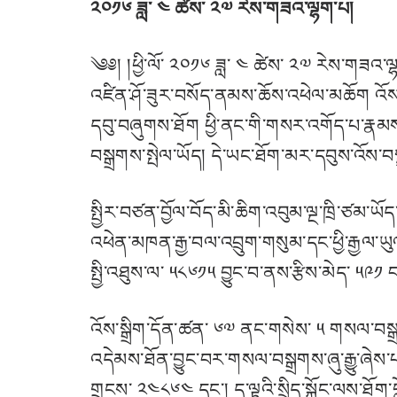
༢༠༡༦ ཟླ་ ༤ ཚེས་ ༢༧ རེས་གཟའ་ལྷག་པ།
༄༅། །ཕྱི་ལོ་ ༢༠༡༦ ཟླ་ ༤ ཚེས་ ༢༧ རེས་གཟའ་ལྷག
འཛིན་ཤོ་ཟུར་བསོད་ནམས་ཆོས་འཕེལ་མཆོག འོ
དབུ་བཞུགས་ཐོག ཕྱི་ནང་གི་གསར་འགོད་པ་རྣམས་ལ
བསྒྲགས་སྤེལ་ཡོད། དེ་ཡང་ཐོག་མར་དབུས་འོས་བ
སྤྱིར་བཙན་བྱོལ་བོད་མི་ཆིག་འབུམ་ལྔ་ཁྲི་ཙམ
འཕེན་མཁན་རྒྱ་བལ་འབྲུག་གསུམ་དང་ཕྱི་རྒྱལ་ཡུ
སྤྱི་འཐུས་ལ་ ༥༨༦༡༥ བྱུང་བ་ནས་རྩིས་མེད་ ༥༩༡
འོས་སྒྲིག་དོན་ཚན་ ༦༧ ནང་གསེས་ ༥ གསལ་བསྒྲ
འདེམས་ཐོན་བྱུང་བར་གསལ་བསྒྲགས་ཞུ་རྒྱུ་ཞེས་པ
གྲངས་ ༢༤༨༦༤ དང་། ད་ལྟའི་སྲིད་སྐྱོང་ལས་ཐོག་