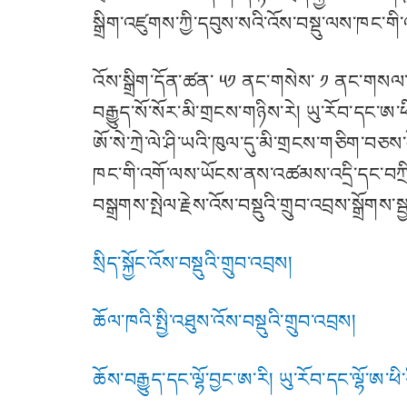
སྒྲིག་འཛུགས་ཀྱི་དབུས་སའི་འོས་བསྡུ་ལས་ཁང་ག
འོས་སྒྲིག་དོན་ཚན་ ༥༡ ནང་གསེས་ ༡ ནང་གསལ་ཐོ
བརྒྱུད་སོ་སོར་མི་གྲངས་གཉིས་རེ། ཡུ་རོབ་དང་ཨ་ཕ
ཨོ་སེ་ཀྲེ་ལེ་ཤི་ཡའི་ཁུལ་དུ་མི་གྲངས་གཅིག་བཅས
ཁང་གི་འགོ་ལས་ཡོངས་ནས་འཚམས་འདྲི་དང་བཀྲིས་བད
བསྒྲགས་སྤེལ་རྗེས་འོས་བསྡུའི་གྲུབ་འབྲས་སྒྲོ
སྲིད་སྐྱོང་འོས་བསྡུའི་གྲུབ་འབྲས།
ཆོལ་ཁའི་སྤྱི་འཐུས་འོས་བསྡུའི་གྲུབ་འབྲས།
ཆོས་བརྒྱུད་དང་ལྷོ་བྱང་ཨ་རི། ཡུ་རོབ་དང་ལྷོ་ཨ་ཕི