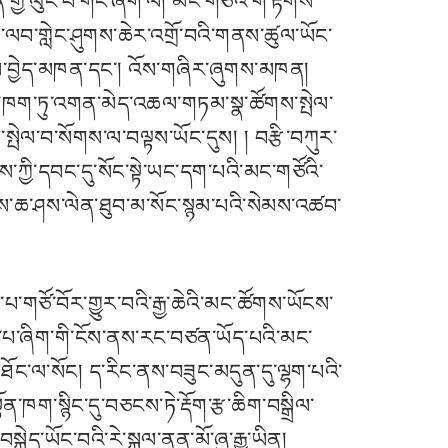
གྱི་ལུང་པ་གང་ཞིག་ལ། མང་གཙོའི་གོ་རྟོགས་
་ལབ་གླེང་ཤུགས་ཆེར་འགྲོ་བའི་གནས་ཚུལ་ཡོང་
བླངས་བྱེད་མཁན་དང་། འོས་གཞིར་ཞུགས་མཁན།
ྲ་ལམ་ཁག་ཏུ་འགན་མེད་འཆལ་གཏམ་སྣ་ཚོགས་སྤེལ་
ེལ་བ་སོགས་ལ་བལྟས་ཡོང་དུས། ། བརྩི་བཀུར་
ཀྱི་དབང་དུ་སོང་སྟེ་ཡང་དག་པའི་མང་གཙོའི་
ྒོ་ནས་ཆ་ཤས་ལེན་ཐུབ་མ་སོང་སྙམ་པའི་སེམས་འཚབ་
པ་གཙོ་བོར་གྱུར་བའི་རྒྱ་ཆེའི་མང་ཚོགས་ཡོངས་
་པ་ཞིག་གི་ངོས་ནས་རང་བཙན་ཡོད་པའི་མང་
ོང་ལ་སོང། ད་རིང་ནས་བཟུང་མདུན་དུ་ལྷག་པའི་
་ཁག་སྙིང་དུ་བཅངས་ཏེ་རྡོག་རྩ་ཆིག་བསྒྲིལ་
ད་ཡོང་བའི་རེ་སྐུལ་ནན་མོ་ཞུ་རྒྱུ་ཡིན།