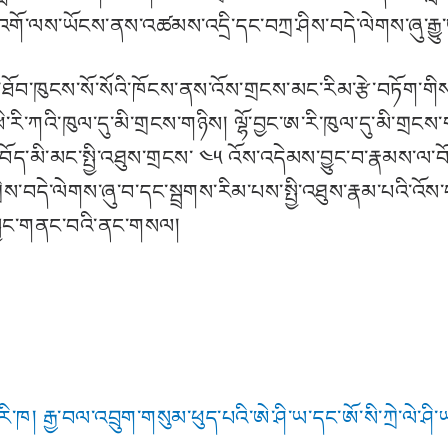
ི་འགོ་ལས་ཡོངས་ནས་འཚམས་འདྲི་དང་བཀྲ་ཤིས་བདེ་ལེགས་ཞུ་རྒྱུ
བ་ཁུངས་སོ་སོའི་ཁོངས་ནས་འོས་གྲངས་མང་རིམ་རྩེ་བཏོག་གིས་ཆ
ི་རི་ཀའི་ཁུལ་དུ་མི་གྲངས་གཉིས། ལྷོ་བྱང་ཨ་རི་ཁུལ་དུ་མི་གྲང
་བོད་མི་མང་སྤྱི་འཐུས་གྲངས་ ༤༥ འོས་འདེམས་བྱུང་བ་རྣམས་ལ་བོ
ེ་ལེགས་ཞུ་བ་དང་སྦྲགས་རིམ་པས་སྤྱི་འཐུས་རྣམ་པའི་འོས་བསྡུའ
གས་སྦྱང་གནང་བའི་ནང་གསལ།
་རི་ཁ། རྒྱ་བལ་འབྲུག་གསུམ་ཕུད་པའི་ཨེ་ཤི་ཡ་དང་ཨོ་སི་ཀྲེ་ལེ་ཤི་