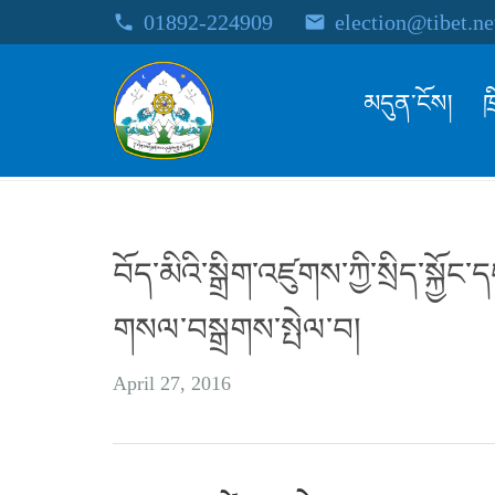
01892-224909
election@tibet.ne
phone
email
མདུན་ངོས།
ཁ
བོད་མིའི་སྒྲིག་འཛུགས་ཀྱི་སྲིད་སྐྱོ
གསལ་བསྒྲགས་སྤེལ་བ།
April 27, 2016