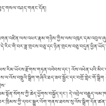
་མཐུད་གསལ་བཤད་གནང་དོན།
ུའི་འགན་འཛིན་ལས་འཕར་རྣམ་གཉིས་ཀྱིས་ལས་འཁུར་དམ་འབུལ་ཞུས།
རིང་གི་བར་ཟླ་གྲངས་བཅུ་དང་ཉིན་གྲངས་བཅུ་བདུན་ཕྱིན་ཡོད་པ
ལས་རིམ་ཡོངས་རྫོགས་གཏན་འབེབས་དང་། འོས་འཕེན་པའི་མིང་གཞུ
འོས་བསྡུའི་སྒྲིག་གཞིའི་ཐད་ཟབ་སྦྱོང་དང་བགྲོ་གླེང་གོ་སྒྲི
ིས་
མ་སྟོན་སོགས་ཀྱི་ཆེད་ཕྱོགས་བསྐྱོད་དང་། དེ་འབྲེལ་བརྒྱུད་ལམ་
་བར་ཁྲིམས་ཀྱི་དབང་སྒྱུར་འོག་གནས་ཐབས་སུ་འོས་སྒྲིག་དོན་ཚ