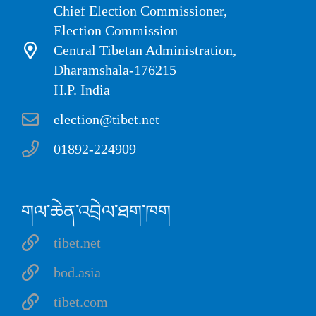
Chief Election Commissioner,
Election Commission
Central Tibetan Administration,
Dharamshala-176215
H.P. India
election@tibet.net
01892-224909
གལ་ཆེན་འབྲེལ་ཐག་ཁག
tibet.net
bod.asia
tibet.com