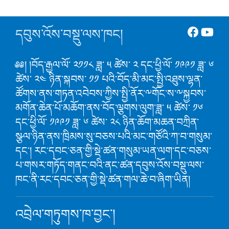
དབུས་འོས་བསྡུ་ལས་ཁང།
༅༅། །བོད་རྒྱལ་ལོ་ ༢༡༡༨ ཟླ་ ༥ ཚེས་ ༢ དང་ཕྱི་ལོ་ ༡༩༩༡ ཟླ་ ༦
ཚེས་ ༢༤ ཉིན་སྐབས་ ༡༡ པའི་བོད་མི་མང་སྤྱི་འཐུས་ལྷན་
ཚོགས་ནས་གཏན་འབེབས་ཀྱིས་སྤྱི་ནོར་༸གོང་ས་༸སྐྱབས་
མགོན་ཆེན་པོ་མཆོག་ནས་བོད་ལྕགས་ལུག་ཟླ་ ༥ ཚེས་ ༡༦
དང་ཕྱི་ལོ་ ༡༩༩༡ ཟླ་ ༦ ཚེས་ ༢༨ ཉིན་ཆོག་མཆན་བཀྲིན་
སྩལ་ཉིན་ནས་ཁྲིམས་སུ་བཅས་པའི་མང་གཙོའི་ཀ་བ་གསུམ་
དང་། རང་དབང་ཅན་གྱི་སྡེ་ཚན་གསུམ་ཡན་ལག་དང་བཅས་
པ་གསར་གཏོད་གནང་བའི་ནང་ཚན་དབུས་འོས་བསྡུ་ལས་
ཁང་ནི་རང་དབང་ཅན་གྱི་སྡེ་ཚན་གལ་ཆེ་བ་ཞིག་ཡིན།
འབྲེལ་གཏུགས་ཁ་བྱང་།