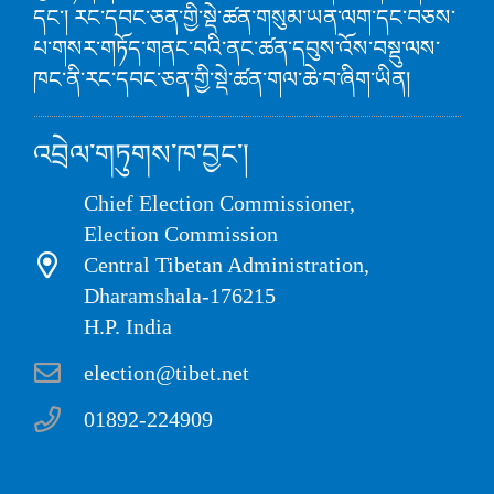
དང་། རང་དབང་ཅན་གྱི་སྡེ་ཚན་གསུམ་ཡན་ལག་དང་བཅས་
པ་གསར་གཏོད་གནང་བའི་ནང་ཚན་དབུས་འོས་བསྡུ་ལས་
ཁང་ནི་རང་དབང་ཅན་གྱི་སྡེ་ཚན་གལ་ཆེ་བ་ཞིག་ཡིན།
འབྲེལ་གཏུགས་ཁ་བྱང་།
Chief Election Commissioner,
Election Commission
Central Tibetan Administration,
Dharamshala-176215
H.P. India
election@tibet.net
01892-224909