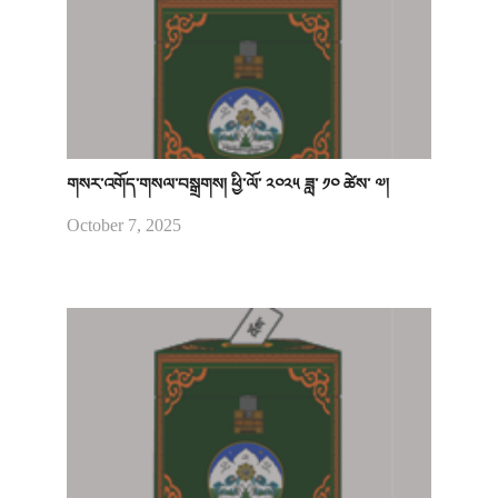
གསར་འགོད་གསལ་བསྒྲགས། ཕྱི་ལོ་ ༢༠༢༥ ཟླ་ ༡༠ ཚེས་ ༧།
October 7, 2025