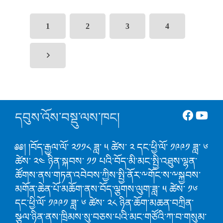
1
2
3
4
དབུས་འོས་བསྡུ་ལས་ཁང།
༅༅། །བོད་རྒྱལ་ལོ་ ༢༡༡༨ ཟླ་ ༥ ཚེས་ ༢ དང་ཕྱི་ལོ་ ༡༩༩༡ ཟླ་ ༦
ཚེས་ ༢༤ ཉིན་སྐབས་ ༡༡ པའི་བོད་མི་མང་སྤྱི་འཐུས་ལྷན་
ཚོགས་ནས་གཏན་འབེབས་ཀྱིས་སྤྱི་ནོར་༸གོང་ས་༸སྐྱབས་
མགོན་ཆེན་པོ་མཆོག་ནས་བོད་ལྕགས་ལུག་ཟླ་ ༥ ཚེས་ ༡༦
དང་ཕྱི་ལོ་ ༡༩༩༡ ཟླ་ ༦ ཚེས་ ༢༨ ཉིན་ཆོག་མཆན་བཀྲིན་
སྩལ་ཉིན་ནས་ཁྲིམས་སུ་བཅས་པའི་མང་གཙོའི་ཀ་བ་གསུམ་