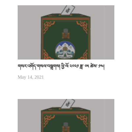
གསར་འགོད་གསལ་བསྒྲགས། ཕྱི་ལོ ༢༠༢༡ ཟླ་ ༠༥ ཚེས་ ༡༤།
May 14, 2021