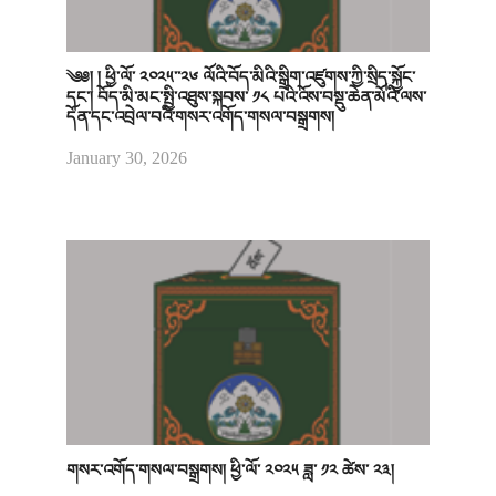
༄༅། ། ཕྱི་ལོ་ ༢༠༢༥་་༢༦ ལོའི་བོད་མིའི་སྒྲིག་འཛུགས་ཀྱི་སྲིད་སྐྱོང་
དང་། བོད་མི་མང་སྤྱི་འཐུས་སྐབས་ ༡༨ པའི་འོས་བསྡུ་ཆེན་མོའི་ལས་
དོན་དང་འབྲེལ་བའི་གསར་འགོད་གསལ་བསྒྲགས།
January 30, 2026
གསར་འགོད་གསལ་བསྒྲགས། ཕྱི་ལོ་ ༢༠༢༥ ཟླ་ ༡༢ ཚེས་ ༢༣།