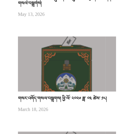
གསལ་བསྒྲགས།
May 13, 2026
གསར་འགོད་གསལ་བསྒྲགས། ཕྱི་ལོ་ ༢༠༢༦ ཟླ་ ༠༣ ཚེས་ ༡༨།
March 18, 2026