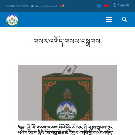
English
phone
01892-224909
email
election@tibet.net
search
གསར་འགོད་གསལ་བསྒྲགས།
༄༅། །ཕྱི་ལོ་ ༢༠༢༥་་༢༠༢༦ ལོའི་བོད་མི་མང་སྤྱི་འཐུས་སྐབས་ ༡༨
པའི་དངོས་གཞིའི་འོས་བསྡུ་ཆེན་མོའི་གྲུབ་འབྲས་ཀྱི་གསར་འགོད་