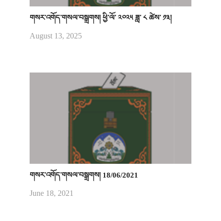
གསར་འགོད་གསལ་བསྒྲགས། ཕྱི་ལོ་ ༢༠༢༥ ཟླ་ ༨ ཚེས་ ༡༣།
August 13, 2025
གསར་འགོད་གསལ་བསྒྲགས། 18/06/2021
June 18, 2021