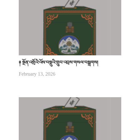
༈ སྔོན་འགྲོའི་འོས་བསྡུའི་གྲུབ་འབྲས་གསལ་བསྒྲགས།
February 13, 2026