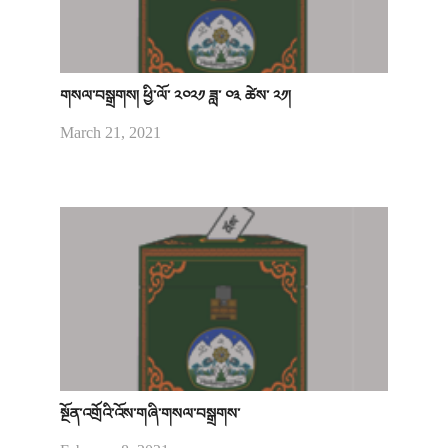
གསལ་བསྒྲགས། ཕྱི་ལོ་ ༢༠༢༡ ཟླ་ ༠༣ ཚེས་ ༢༡།
March 21, 2021
སྔོན་འགྲོའི་འོས་གཞི་གསལ་བསྒྲགས་