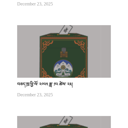
December 23, 2025
བཅད་ཁྲ་ཕྱི་ལོ་ ༢༠༢༥ ཟླ་ ༡༢ ཚེས་ ༢༣།
December 23, 2025