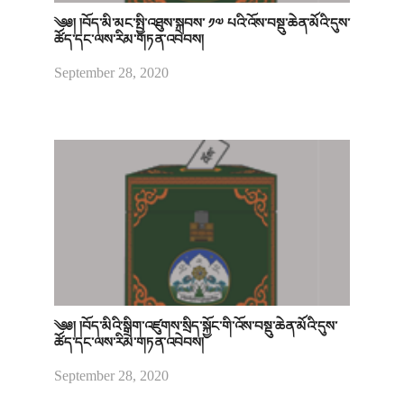
༄༅། །བོད་མི་མང་སྤྱི་འཐུས་སྐབས་ ༡༧ པའི་འོས་བསྡུ་ཆེན་མོའི་དུས་
ཚོད་དང་ལས་རིམ་གཏན་འབེབས།
September 28, 2020
༄༅། །བོད་མིའི་སྒྲིག་འཛུགས་སྲིད་སྐྱོང་གི་འོས་བསྡུ་ཆེན་མོའི་དུས་
ཚོད་དང་ལས་རིམ་གཏན་འབེབས།
September 28, 2020