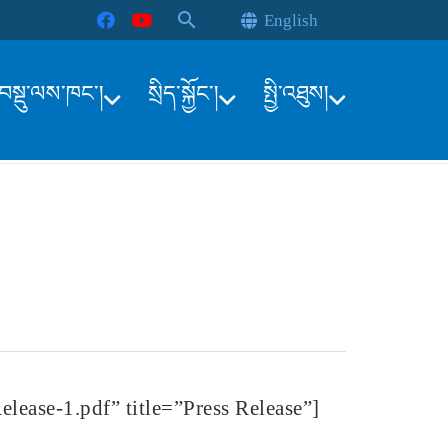
search
English
སྡུ་ལས་ཁང་།
སྲིད་སྐྱོང་།
སྤྱི་འཐུས།
lease-1.pdf” title=”Press Release”]