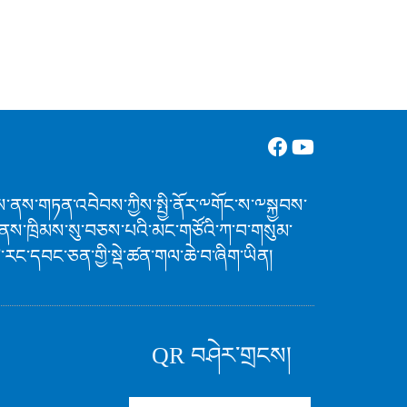
ཚོགས་ནས་གཏན་འབེབས་ཀྱིས་སྤྱི་ནོར་༸གོང་ས་༸སྐྱབས་
ིན་ནས་ཁྲིམས་སུ་བཅས་པའི་མང་གཙོའི་ཀ་བ་གསུམ་
ང་དབང་ཅན་གྱི་སྡེ་ཚན་གལ་ཆེ་བ་ཞིག་ཡིན།
QR བཤེར་གྲངས།