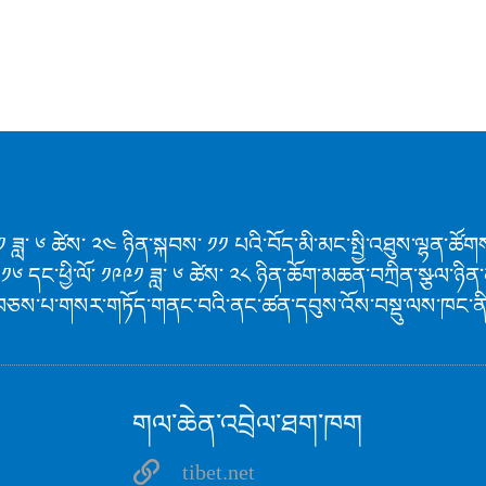
 ༡༩༩༡ ཟླ་ ༦ ཚེས་ ༢༤ ཉིན་སྐབས་ ༡༡ པའི་བོད་མི་མང་སྤྱི་འཐུས་ལྷན་
 ༡༦ དང་ཕྱི་ལོ་ ༡༩༩༡ ཟླ་ ༦ ཚེས་ ༢༨ ཉིན་ཆོག་མཆན་བཀྲིན་སྩལ་ཉ
བཅས་པ་གསར་གཏོད་གནང་བའི་ནང་ཚན་དབུས་འོས་བསྡུ་ལས་ཁང་ནི་ར
གལ་ཆེན་འབྲེལ་ཐག་ཁག
tibet.net