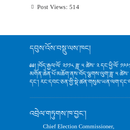
Post Views:
514
དབུས་འོས་བསྡུ་ལས་ཁང།
༅༅། །བོད་རྒྱལ་ལོ་ ༢༡༡༨ ཟླ་ ༥ ཚེས་ ༢ དང་ཕྱི་ལོ་
མགོན་ཆེན་པོ་མཆོག་ནས་བོད་ལྕགས་ལུག་ཟླ་ ༥ ཚེས་
དང་། རང་དབང་ཅན་གྱི་སྡེ་ཚན་གསུམ་ཡན་ལག་དང་
འབྲེལ་གཏུགས་ཁ་བྱང་།
Chief Election Commissioner,