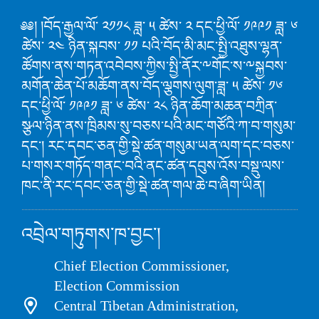
༅༅། །བོད་རྒྱལ་ལོ་ ༢༡༡༨ ཟླ་ ༥ ཚེས་ ༢ དང་ཕྱི་ལོ་ ༡༩༩༡ ཟླ་ ༦
ཚེས་ ༢༤ ཉིན་སྐབས་ ༡༡ པའི་བོད་མི་མང་སྤྱི་འཐུས་ལྷན་
ཚོགས་ནས་གཏན་འབེབས་ཀྱིས་སྤྱི་ནོར་༸གོང་ས་༸སྐྱབས་
མགོན་ཆེན་པོ་མཆོག་ནས་བོད་ལྕགས་ལུག་ཟླ་ ༥ ཚེས་ ༡༦
དང་ཕྱི་ལོ་ ༡༩༩༡ ཟླ་ ༦ ཚེས་ ༢༨ ཉིན་ཆོག་མཆན་བཀྲིན་
སྩལ་ཉིན་ནས་ཁྲིམས་སུ་བཅས་པའི་མང་གཙོའི་ཀ་བ་གསུམ་
དང་། རང་དབང་ཅན་གྱི་སྡེ་ཚན་གསུམ་ཡན་ལག་དང་བཅས་
པ་གསར་གཏོད་གནང་བའི་ནང་ཚན་དབུས་འོས་བསྡུ་ལས་
ཁང་ནི་རང་དབང་ཅན་གྱི་སྡེ་ཚན་གལ་ཆེ་བ་ཞིག་ཡིན།
འབྲེལ་གཏུགས་ཁ་བྱང་།
Chief Election Commissioner,
Election Commission
Central Tibetan Administration,