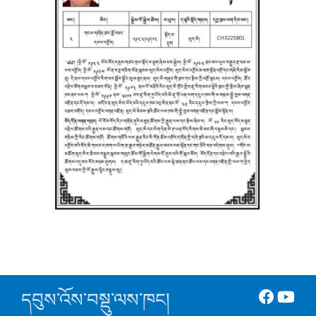
དབུས་འོས་བསྡུ་ལས་ཁང།