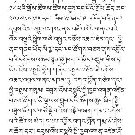
༡༦ པའི་གྲོས་ཚོགས་ཚོགས་དུས་དང་པོའི་གྲོས་ཆོད་ཨང་
༢༠༡༦།༡༦།༡།༥ དང་། ཡིག་ཆ་ཨང་ ༩ འཁོད་པའི་ནང་།
དབུས་འོས་བསྡུ་ལས་ཁང་ནས་བཟོ་འགོད་གནང་བའི་
འོས་བསྡུའི་སྒྲིག་གཞི་བསྐྱར་བཅོས་འཆར་ཟིན་དང་། ཕྱི་
ནང་གནད་ཡོད་མི་སྣ་དང་མང་ཚོགས་བཅས་ནས་འབྱོར་
བའི་དགོངས་འཆར་སྙན་ཞུ་ཁག་ལ་ཞིབ་འཇུག་གིས་ད་
ཡོད་འོས་བསྡུའི་སྒྲིག་གཞིར་བསྐྱར་བཅོས་ཇི་དགོས་
འཆར་འབུལ་གནང་མཁན་དུ། བཀའ་བློན་གཅིག་དང་།
སྤྱི་འཐུས་གསུམ། དབུས་འོས་བསྡུའི་སྤྱི་ཁྱབ་འགན་འཛིན་
བཅས་ཚོགས་མི་ལྔ་ལས་གྲུབ་པའི་ཚོགས་ཆུང་ཞིག་སྤྱི་
འཐུས་ཚོགས་གཙོ་སྦྲེལ་པོས་བསྐོ་གཞག་གནང་དགོས་
པའི་ཚོགས་མིར། དཔལ་འབྱོར་བཀའ་བློན་ཀརྨ་ཡེ་ཤེས་
མཆོག་དང་། དབུས་འོས་བསྡུའི་སྤྱི་ཁྱབ་འགན་འཛིན་ཤོ་