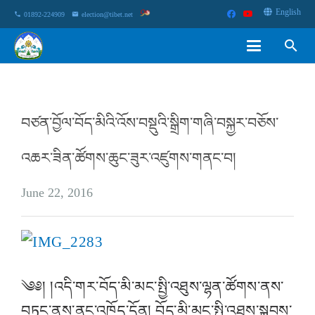
English
phone
01892-224909
email
election@tibet.net
search
བཙན་བྱོལ་བོད་མིའི་འོས་བསྡུའི་སྒྲིག་གཞི་བསྐྱར་བཅོས་
འཆར་ཟིན་ཚོགས་ཆུང་ཟུར་འཛུགས་གནང་བ།
June 22, 2016
༄༅། །འདི་གར་བོད་མི་མང་སྤྱི་འཐུས་ལྷན་ཚོགས་ནས་
བཏང་ནས་ནང་འཁོད་དོན། བོད་མི་མང་སྤྱི་འཐུས་སྐབས་