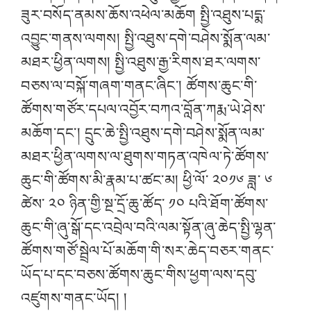
ཟུར་བསོད་ནམས་ཆོས་འཕེལ་མཆོག སྤྱི་འཐུས་པདྨ་
འབྱུང་གནས་ལགས། སྤྱི་འཐུས་དགེ་བཤེས་སྨོན་ལམ་
མཐར་ཕྱིན་ལགས། སྤྱི་འཐུས་རྒྱ་རིགས་ཐར་ལགས་
བཅས་ལ་བསྐོ་གཞག་གནང་ཞིང་། ཚོགས་ཆུང་གི་
ཚོགས་གཙོར་དཔལ་འབྱོར་བཀའ་བློན་ཀརྨ་ཡེ་ཤེས་
མཆོག་དང་། དྲུང་ཆེ་སྤྱི་འཐུས་དགེ་བཤེས་སྨོན་ལམ་
མཐར་ཕྱིན་ལགས་ལ་ཐུགས་གཏན་འཁེལ་ཏེ་ཚོགས་
ཆུང་གི་ཚོགས་མི་རྣམ་པ་ཚང་མ། ཕྱི་ལོ་ ༢༠༡༦ ཟླ་ ༦
ཚེས་ ༢༠ ཉིན་གྱི་སྔ་དྲོ་ཆུ་ཚོད་ ༡༠ པའི་ཐོག་ཚོགས་
ཆུང་གི་ཞུ་སྒོ་དང་འབྲེལ་བའི་ལམ་སྟོན་ཞུ་ཆེད་སྤྱི་ལྷན་
ཚོགས་གཙོ་སྦྲེལ་པོ་མཆོག་གི་སར་ཆེད་བཅར་གནང་
ཡོད་པ་དང་བཅས་ཚོགས་ཆུང་གིས་ཕྱག་ལས་དབུ་
འཛུགས་གནང་ཡོད། །