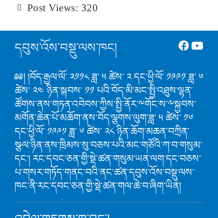
Post Views:
320
དབུས་འོས་བསྡུ་ལས་ཁང།
༅༅། །བོད་རྒྱལ་ལོ་ ༢༡༡༨ ཟླ་ ༥ ཚེས་ ༢ དང་ཕྱི་ལོ་ ༡༩༩༡ ཟླ་ ༦
ཚེས་ ༢༤ ཉིན་སྐབས་ ༡༡ པའི་བོད་མི་མང་སྤྱི་འཐུས་ལྷན་
ཚོགས་ནས་གཏན་འབེབས་ཀྱིས་སྤྱི་ནོར་༸གོང་ས་༸སྐྱབས་
མགོན་ཆེན་པོ་མཆོག་ནས་བོད་ལྕགས་ལུག་ཟླ་ ༥ ཚེས་ ༡༦
དང་ཕྱི་ལོ་ ༡༩༩༡ ཟླ་ ༦ ཚེས་ ༢༨ ཉིན་ཆོག་མཆན་བཀྲིན་
སྩལ་ཉིན་ནས་ཁྲིམས་སུ་བཅས་པའི་མང་གཙོའི་ཀ་བ་གསུམ་
དང་། རང་དབང་ཅན་གྱི་སྡེ་ཚན་གསུམ་ཡན་ལག་དང་བཅས་
པ་གསར་གཏོད་གནང་བའི་ནང་ཚན་དབུས་འོས་བསྡུ་ལས་
ཁང་ནི་རང་དབང་ཅན་གྱི་སྡེ་ཚན་གལ་ཆེ་བ་ཞིག་ཡིན།